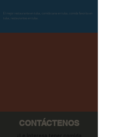
El mejor restaurante en tulsa, comida sana en tulsa, comida favorita en
tulsa, restaurantes en tulsa.
CONTÁCTENOS
¿Le interesa tener comida