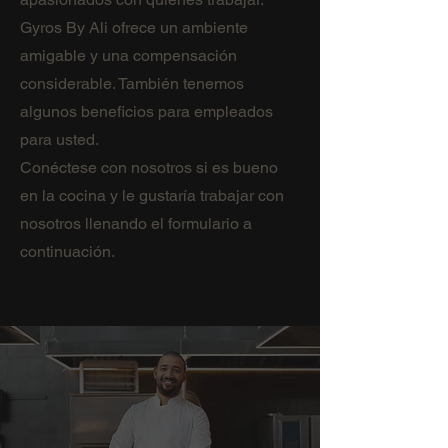
Gyros By Ali ofrece un ambiente
amigable y una compensación
considerable. También tenemos
algunos beneficios para empleados
para usted.
Conéctese con nosotros si es bueno
en la cocina y le gustaría trabajar con
nosotros llenando el formulario a
continuación.