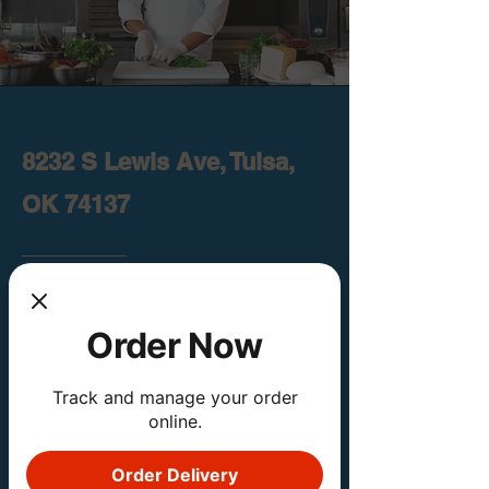
8232 S Lewis Ave, Tulsa,
OK 74137
Llámanos
Order Now
(918) 528-6107
Correo electrónico
Track and manage your order
online.
gyrosbyali@gmail.com
Order Delivery