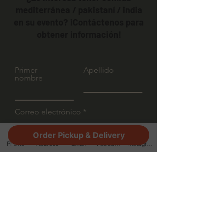
mediterránea / pakistaní / india
en su evento? ¡Contáctenos para
obtener información!
Primer
Apellido
nombre
Correo electrónico
Order Pickup & Delivery
Sujeto
Phone
Address
Email
Facebook
Instagram
Déjanos un mensaje ...
Enviar